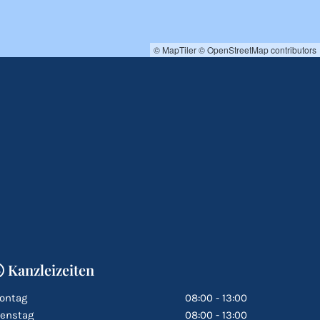
© MapTiler
© OpenStreetMap contributors
Kanzleizeiten

ontag
08:00 - 13:00
ienstag
08:00 - 13:00