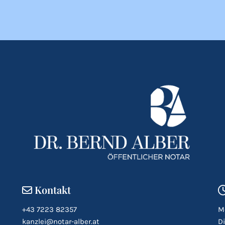
Kontakt

+43 7223 82357
M
kanzlei@notar-alber.at
D