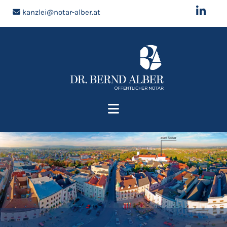
kanzlei@notar-alber.at
